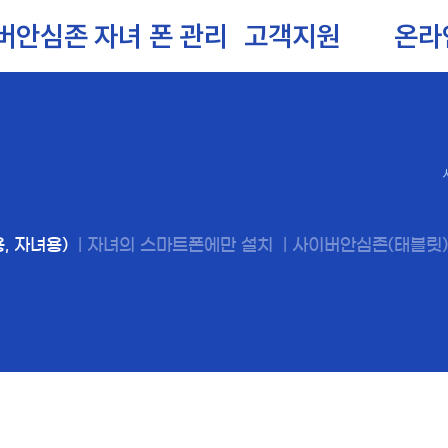
버안심존
자녀 폰 관리
고객지원
온라
, 자녀용)
|
자녀의 스마트폰에만 설치
|
사이버안심존(태블릿)